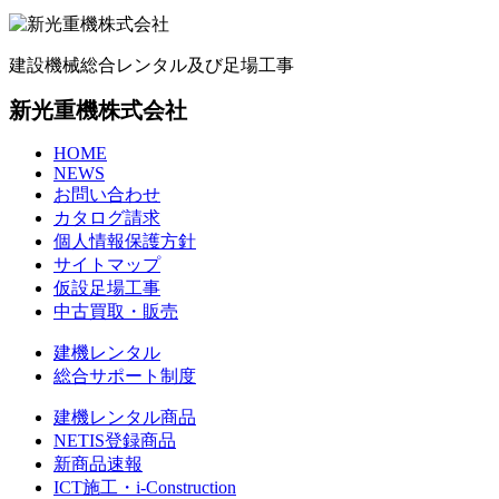
建設機械総合レンタル及び足場工事
新光重機株式会社
HOME
NEWS
お問い合わせ
カタログ請求
個人情報保護方針
サイトマップ
仮設足場工事
中古買取・販売
建機レンタル
総合サポート制度
建機レンタル商品
NETIS登録商品
新商品速報
ICT施工・i-Construction